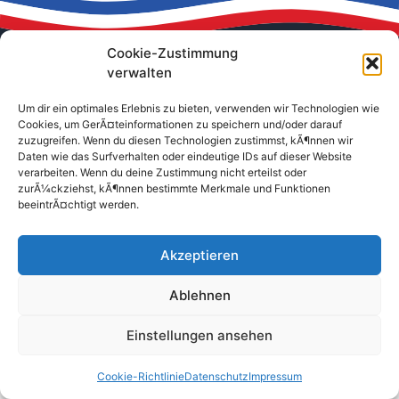
Cookie-Zustimmung
verwalten
Um dir ein optimales Erlebnis zu bieten, verwenden wir Technologien wie
Cookies, um GerÃ¤teinformationen zu speichern und/oder darauf
Impressum
Datenschutz
Kontakt
Cartellverband (CV)
zuzugreifen. Wenn du diesen Technologien zustimmst, kÃ¶nnen wir
© 2026 K.D.St.V. Ripuaria Bonn
Daten wie das Surfverhalten oder eindeutige IDs auf dieser Website
verarbeiten. Wenn du deine Zustimmung nicht erteilst oder
zurÃ¼ckziehst, kÃ¶nnen bestimmte Merkmale und Funktionen
beeintrÃ¤chtigt werden.
Akzeptieren
Ablehnen
Einstellungen ansehen
Cookie-Richtlinie
Datenschutz
Impressum