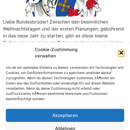
Liebe Bundesbrüder! Zwischen den besinnlichen
Weihnachtstagen und der ersten Planungen, gebührend
in das neue Jahr zu starten, gibt es diese kleine
Zeitspanne von ein paar Tagen, an dem man vor lauter
Cookie-Zustimmung
Essen und Feierlichkeiten, nicht weiß welcher
verwalten
Wochentag ist, geschweige denn was der kümmerliche
Rest des diesjährigen Wintersemesters mit sich bringen
Um dir ein optimales Erlebnis zu bieten, verwenden wir Technologien wie
wird. Und da auch […]
Cookies, um GerÃ¤teinformationen zu speichern und/oder darauf
zuzugreifen. Wenn du diesen Technologien zustimmst, kÃ¶nnen wir
Daten wie das Surfverhalten oder eindeutige IDs auf dieser Website
verarbeiten. Wenn du deine Zustimmung nicht erteilst oder
zurÃ¼ckziehst, kÃ¶nnen bestimmte Merkmale und Funktionen
beeintrÃ¤chtigt werden.
Akzeptieren
Ablehnen