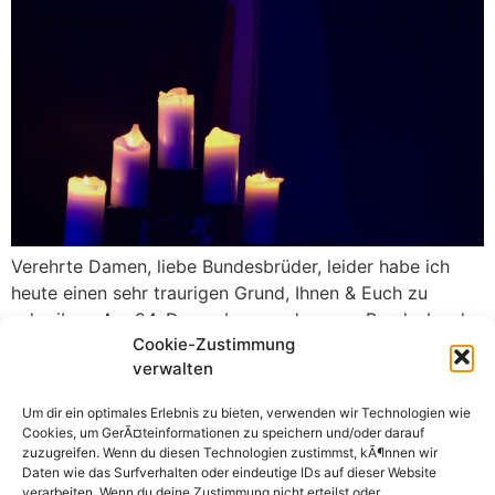
Verehrte Damen, liebe Bundesbrüder, leider habe ich
heute einen sehr traurigen Grund, Ihnen & Euch zu
schreiben. Am 24. Dezember wurde unser Bundesbruder
Cookie-Zustimmung
Mons. Helmut Zielinski von seinem schweren Leiden
verwalten
erlöst und zu unserem Herrn gerufen. Er starb letztlich
friedlich im Alter von 73 Jahren in einem Altenheim in
Um dir ein optimales Erlebnis zu bieten, verwenden wir Technologien wie
Solingen. Die Verdienste, die sich Bbr […]
Cookies, um GerÃ¤teinformationen zu speichern und/oder darauf
zuzugreifen. Wenn du diesen Technologien zustimmst, kÃ¶nnen wir
Daten wie das Surfverhalten oder eindeutige IDs auf dieser Website
verarbeiten. Wenn du deine Zustimmung nicht erteilst oder