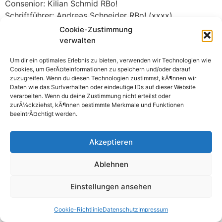
Consenior: Kilian Schmid RBo!
Schriftführer: Andreas Schneider RBo! (xxxx)
Kassierer: Marvin Schill RBo! (FM)
Cookie-Zustimmung
verwalten
Verschlagwortet
WS 2020/21
Um dir ein optimales Erlebnis zu bieten, verwenden wir Technologien wie
Cookies, um GerÃ¤teinformationen zu speichern und/oder darauf
zuzugreifen. Wenn du diesen Technologien zustimmst, kÃ¶nnen wir
Daten wie das Surfverhalten oder eindeutige IDs auf dieser Website
verarbeiten. Wenn du deine Zustimmung nicht erteilst oder
zurÃ¼ckziehst, kÃ¶nnen bestimmte Merkmale und Funktionen
beeintrÃ¤chtigt werden.
Impressum
Datenschutz
Kontakt
Cartellverband (CV)
Akzeptieren
© 2026 K.D.St.V. Ripuaria Bonn
Ablehnen
Einstellungen ansehen
Cookie-Richtlinie
Datenschutz
Impressum