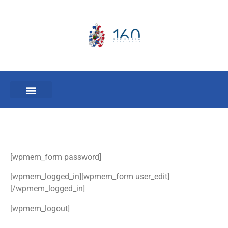
[wpmem_form password]
[wpmem_logged_in][wpmem_form user_edit]
[/wpmem_logged_in]
[wpmem_logout]