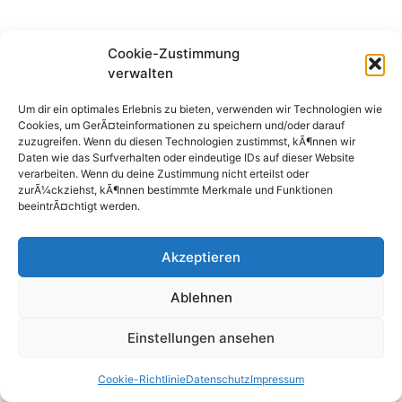
Cookie-Zustimmung
verwalten
Um dir ein optimales Erlebnis zu bieten, verwenden wir Technologien wie
Cookies, um GerÃ¤teinformationen zu speichern und/oder darauf
zuzugreifen. Wenn du diesen Technologien zustimmst, kÃ¶nnen wir
Daten wie das Surfverhalten oder eindeutige IDs auf dieser Website
verarbeiten. Wenn du deine Zustimmung nicht erteilst oder
zurÃ¼ckziehst, kÃ¶nnen bestimmte Merkmale und Funktionen
beeintrÃ¤chtigt werden.
Impressum
Datenschutz
Kontakt
Cartellverband (CV)
© 2026 K.D.St.V. Ripuaria Bonn
Akzeptieren
Ablehnen
Einstellungen ansehen
Cookie-Richtlinie
Datenschutz
Impressum